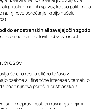
ga novinarstva. Ko novinarji dovolijo, da
i pritiski zunanjih vplivov, kot so politične ali
o na njihovo poročanje, kršijo načela
osti.
odi do enostranskih ali zavajajočih zgodb
,
 in ne omogočajo celovite obveščenosti
interesov
vlja še eno resno etično težavo v
imajo osebne ali finančne interese v temah, o
da bodo njihova poročila pristranska ali
esih in nepravilnosti pri ravnanju z njimi