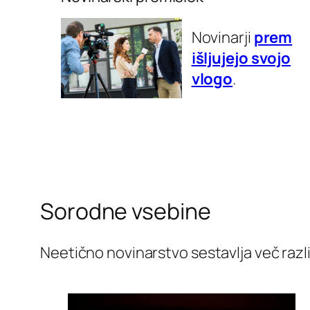
Novinarji
prem
išljujejo svojo
vlogo
.
Sorodne vsebine
Neetično novinarstvo sestavlja več razl