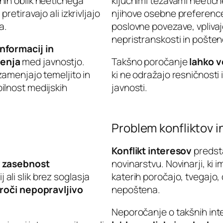
enih oblik neetičnega
ključnimi težavami neetične
 pretiravajo ali izkrivljajo
njihove osebne preference al
a.
poslovne povezave, vplivaj
nepristranskosti in pošten
informacij in
jenja
med javnostjo.
Takšno poročanje
lahko v
zamenjajo temeljito in
ki ne odražajo resničnosti
ilnost medijskih
javnosti.
Problem konfliktov 
Konflikt interesov
predsta
v zasebnost
novinarstvu. Novinarji, ki 
 ali slik brez soglasja
katerih poročajo, tvegajo, 
oči nepopravljivo
nepoštena.
Neporočanje o takšnih inter