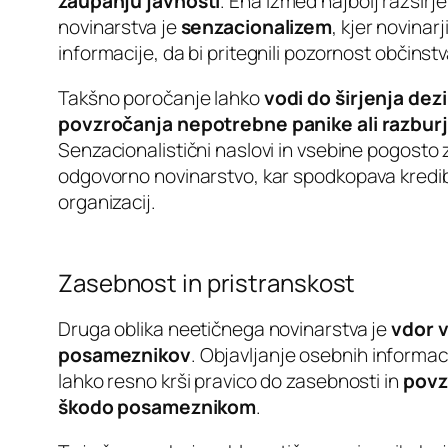
zaupanju javnosti
. Ena izmed najbolj razširj
novinarstva je
senzacionalizem
, kjer novinarji
informacije, da bi pritegnili pozornost občinstv
Takšno poročanje lahko
vodi do širjenja dez
povzročanja nepotrebne panike ali razbur
Senzacionalistični naslovi in vsebine pogosto 
odgovorno novinarstvo, kar spodkopava kredib
organizacij.
Zasebnost in pristranskost
Druga oblika neetičnega novinarstva je
vdor 
posameznikov
. Objavljanje osebnih informacij
lahko resno krši pravico do zasebnosti in
povzr
škodo posameznikom
.