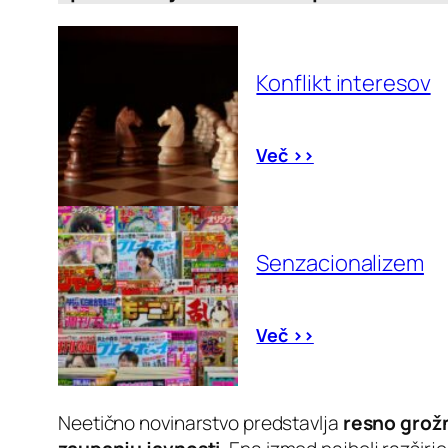
Konflikt interesov
Več >>
Senzacionalizem
Več >>
Neetično novinarstvo predstavlja
resno grožn