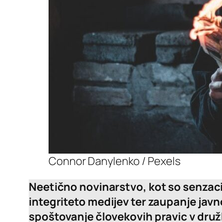
Connor Danylenko / Pexels
Neetično novinarstvo, kot so senzaci
integriteto medijev ter zaupanje javn
spoštovanje človekovih pravic v družbi