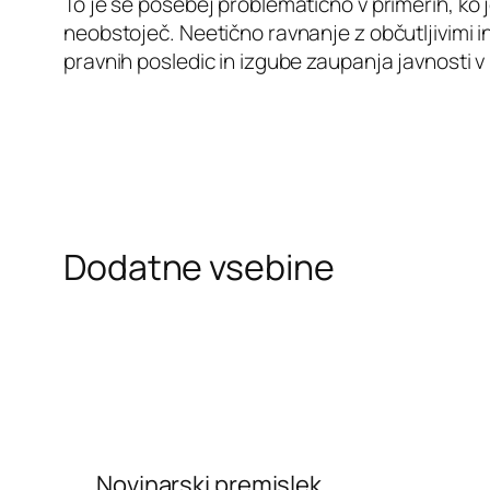
To je še posebej problematično v primerih, ko j
neobstoječ. Neetično ravnanje z občutljivimi i
pravnih posledic in izgube zaupanja javnosti v
Dodatne vsebine
Novinarski premislek