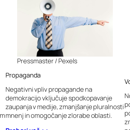
Pressmaster / Pexels
Propaganda
V
Negativni vpliv propagande na
N
demokracijo vključuje spodkopavanje
p
zaupanja v medije, zmanjšanje pluralnosti
p
em
mnenj in omogočanje zlorabe oblasti.
z