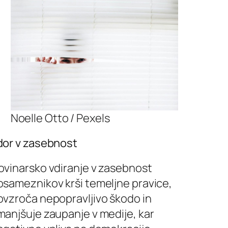
Noelle Otto / Pexels
dor v zasebnost
ovinarsko vdiranje v zasebnost
osameznikov krši temeljne pravice,
ovzroča nepopravljivo škodo in
manjšuje zaupanje v medije, kar