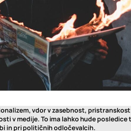
onalizem, vdor v zasebnost, pristranskost 
osti v medije.
To ima lahko hude posledice 
 in pri političnih odločevalcih.