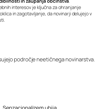
dibilnosti in zaupanja občinstva
.
bnih interesov je ključna za ohranjanje
klica in zagotavljanje, da novinarji delujejo v
ti.
ujejo področje neetičnega novinarstva.
Senzacionalizem ubija