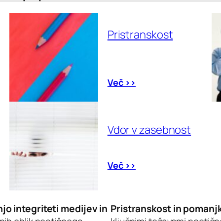
Pristranskost
Več >>
Vdor v zasebnost
Več >>
jo integriteti medijev in
Pristranskost in pomanj