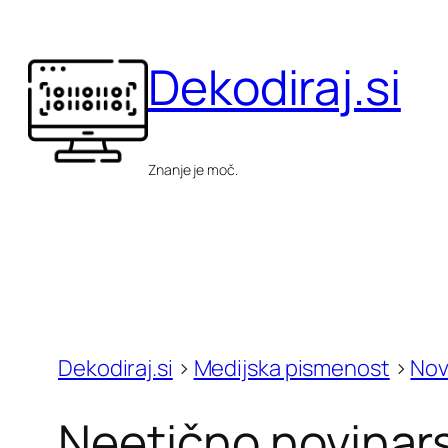
Skip
to
Dekodiraj.si
content
Znanje je moč.
Dekodiraj.si
>
Medijska pismenost
>
Nov
Neetično novinar