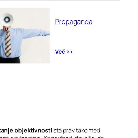
Propaganda
Več >>
kanje objektivnosti
sta prav tako med