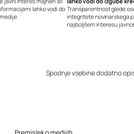
e javni interes majhen ali
lahko vodi do izgube kre
nformacijami lahko vodi do
Transparentnost glede ose
 medije.
integritete novinarskega po
najboljšem interesu javnos
Spodnje vsebine dodatno opis
Premislek o medijih