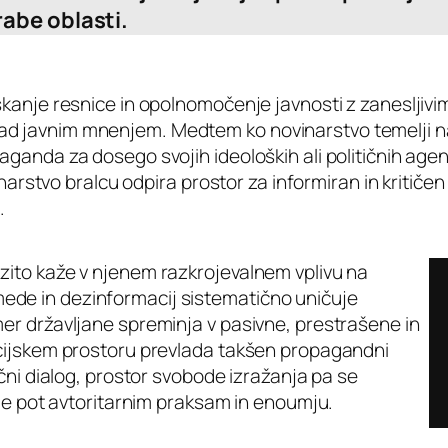
abe oblasti.
kanje resnice in opolnomočenje javnosti z zanesljivimi
ad javnim mnenjem. Medtem ko novinarstvo temelji n
aganda za dosego svojih ideoloških ali političnih ag
ovinarstvo bralcu odpira prostor za informiran in krit
.
zito kaže v njenem razkrojevalnem vplivu na
ede in dezinformacij sistematično uničuje
mer državljane spreminja v pasivne, prestrašene in
acijskem prostoru prevlada takšen propagandni
ični dialog, prostor svobode izražanja pa se
kuje pot avtoritarnim praksam in enoumju.