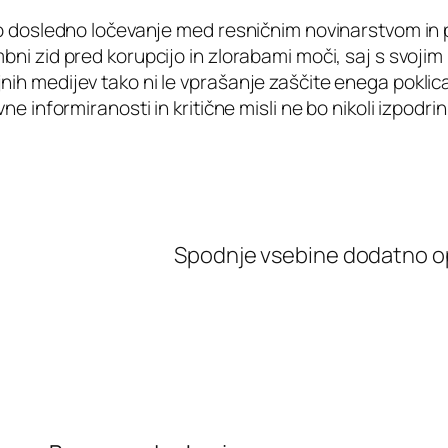
jno dosledno ločevanje med resničnim novinarstvom in 
bni zid pred korupcijo in zlorabami moči, saj s svoji
ih medijev tako ni le vprašanje zaščite enega poklica
ne informiranosti in kritične misli ne bo nikoli izpodri
Spodnje vsebine dodatno o