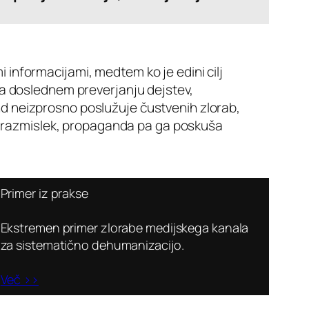
 informacijami, medtem ko je edini cilj
a doslednem preverjanju dejstev,
end neizprosno poslužuje čustvenih zlorab,
ičen razmislek, propaganda pa ga poskuša
Primer iz prakse
Ekstremen primer zlorabe medijskega kanala
za sistematično dehumanizacijo.
Več >>