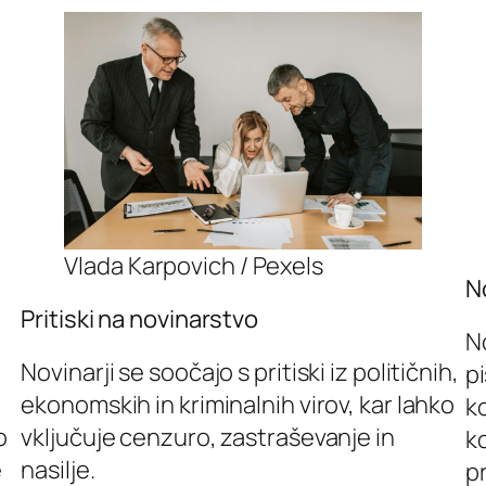
Vlada Karpovich / Pexels
N
Pritiski na novinarstvo
No
Novinarji se soočajo s pritiski iz političnih,
pi
ekonomskih in kriminalnih virov, kar lahko
ko
o
vključuje cenzuro, zastraševanje in
ko
e
nasilje.
pr