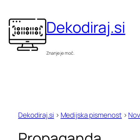
Skip
to
Dekodiraj.si
content
Znanje je moč.
Dekodiraj.si
>
Medijska pismenost
>
Nov
Propaganda