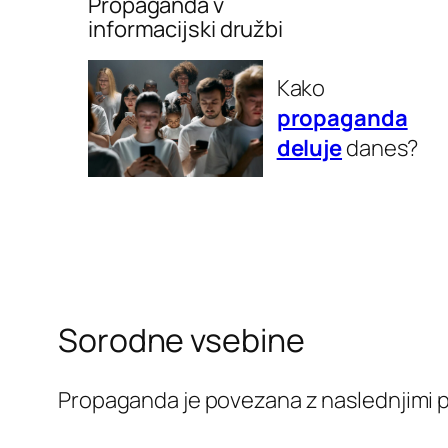
Propaganda v
informacijski družbi
Kako
propaganda
deluje
danes?
Sorodne vsebine
Propaganda je povezana z naslednjimi p