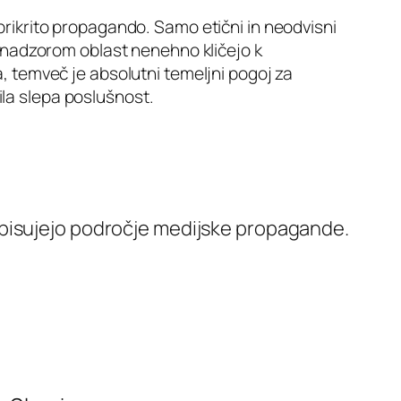
prikrito propagando. Samo etični in neodvisni
m nadzorom oblast nenehno kličejo k
, temveč je absolutni temeljni pogoj za
nila slepa poslušnost.
pisujejo področje medijske propagande.