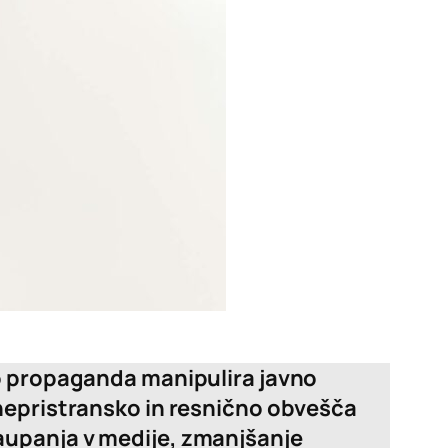
ko propaganda manipulira javno
 nepristransko in resnično obvešča
aupanja v medije, zmanjšanje