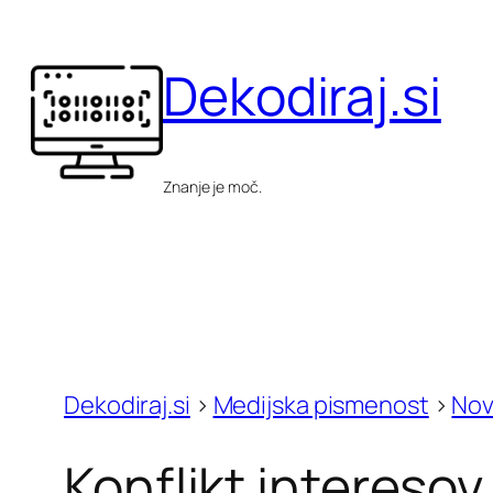
Skip
to
Dekodiraj.si
content
Znanje je moč.
Dekodiraj.si
>
Medijska pismenost
>
Nov
Konflikt interesov