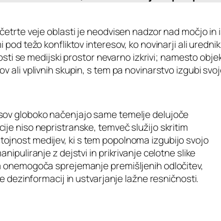
četrte veje oblasti je neodvisen nadzor nad močjo in i
 pod težo konfliktov interesov, ko novinarji ali uredn
alnosti se medijski prostor nevarno izkrivi; namesto o
v ali vplivnih skupin, s tem pa novinarstvo izgubi svo
esov globoko načenjajo same temelje delujoče
je niso nepristranske, temveč služijo skritim
ojnost medijev, ki s tem popolnoma izgubijo svojo
ipuliranje z dejstvi in prikrivanje celotne slike
om onemogoča sprejemanje premišljenih odločitev,
je dezinformacij in ustvarjanje lažne resničnosti.