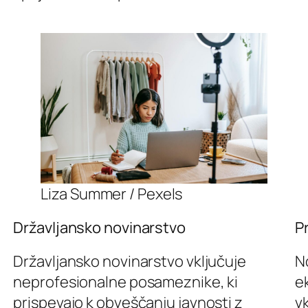
Liza Summer / Pexels
Državljansko novinarstvo
Pr
Državljansko novinarstvo vključuje
No
neprofesionalne posameznike, ki
ek
prispevajo k obveščanju javnosti z
v