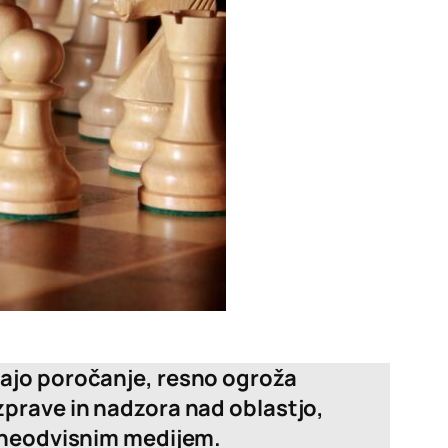
vljajo poročanje, resno ogroža
zprave in nadzora nad oblastjo,
a neodvisnim medijem.