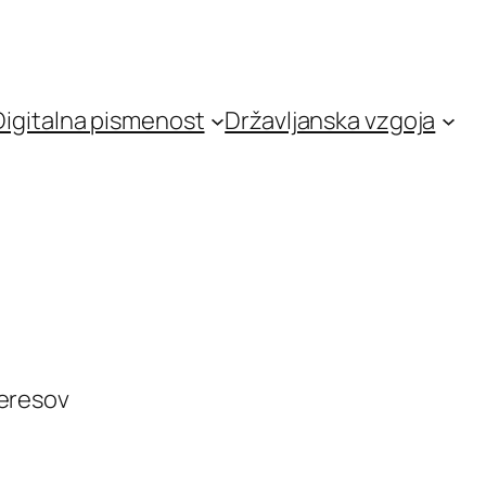
Digitalna pismenost
Državljanska vzgoja
teresov