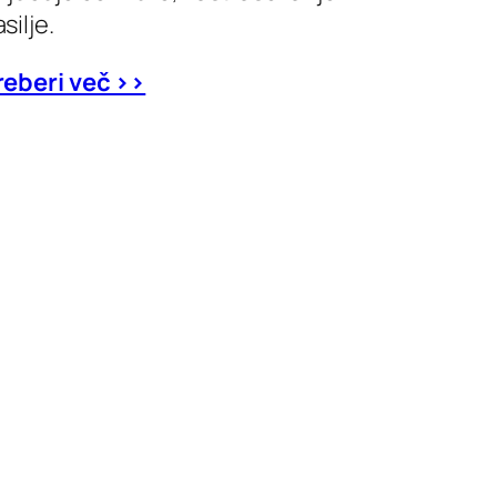
silje.
reberi več >>