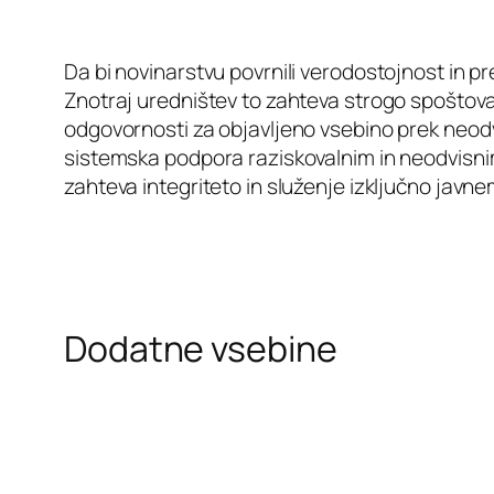
Da bi novinarstvu povrnili verodostojnost in 
Znotraj uredništev to zahteva strogo spoštov
odgovornosti za objavljeno vsebino prek neodvi
sistemska podpora raziskovalnim in neodvisnim 
zahteva integriteto in služenje izključno jav
Dodatne vsebine