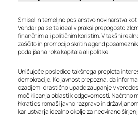
Smisel in temeljno poslanstvo novinarstva kot 
Vendar pa se ta ideal v praksi prepogosto zlomi
finančnim ali političnim koristim. V takšni re
zaščito in promocijo skritih agend posamezniko
podaljšana roka kapitala ali politike.
Uničujoče posledice takšnega prepleta inter
demokracije. Ko javnost prepozna, da informaci
ozadjem, drastično upade zaupanje v verodost
moč klicanja oblasti k odgovornosti. Načrtno man
hkrati osiromaši javno razpravo in državljan
kar ustvarja idealno okolje za neovirano širjen