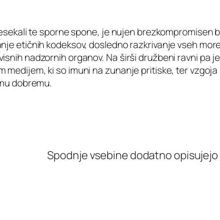
presekali te sporne spone, je nujen brezkompromisen b
anje etičnih kodeksov, dosledno razkrivanje vseh mor
snih nadzornih organov. Na širši družbeni ravni pa je
medijem, ki so imuni na zunanje pritiske, ter vzgoja k
nemu dobremu.
Spodnje vsebine dodatno opisujejo p