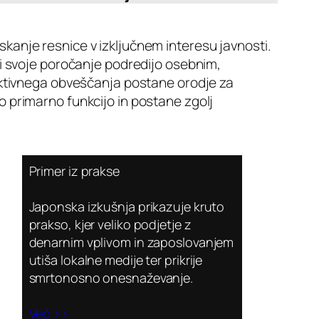
skanje resnice v izključnem interesu javnosti.
iki svoje poročanje podredijo osebnim,
bjektivnega obveščanja postane orodje za
jo primarno funkcijo in postane zgolj
Primer iz prakse
Japonska izkušnja prikazuje kruto
prakso, kjer veliko podjetje z
denarnim vplivom in zaposlovanjem
utiša lokalne medije ter prikrije
smrtonosno onesnaževanje.
Več >>