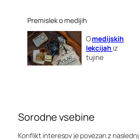
Premislek o medijih
O
medijskih
lekcijah
iz
tujine
Sorodne vsebine
Konflikt interesov je povezan z naslednj