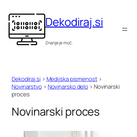
Skip
to
Dekodiraj.si
content
Znanje je moč.
Dekodiraj.si
>
Medijska pismenost
>
Novinarstvo
>
Novinarsko delo
>
Novinarski
proces
Novinarski proces