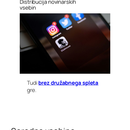
Distribucija novinarskih
vsebin
Tudi
brez družabnega spleta
gre.