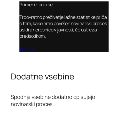
Primer iz prakse
Trdovratno preživetje lažne statistike priča
o tem, kako hitro površen novinarski proces
usidra neresnico v javnosti, če ustreza
predsodkom.
Več >>
Dodatne vsebine
Spodnje vsebine dodatno opisujejo
novinarski proces.