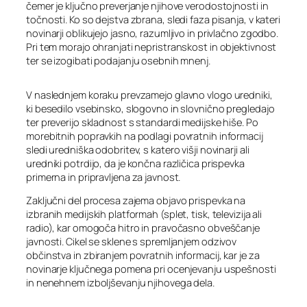
čemer je ključno preverjanje njihove verodostojnosti in
točnosti. Ko so dejstva zbrana, sledi faza pisanja, v kateri
novinarji oblikujejo jasno, razumljivo in privlačno zgodbo.
Pri tem morajo ohranjati nepristranskost in objektivnost
ter se izogibati podajanju osebnih mnenj.
V naslednjem koraku prevzamejo glavno vlogo uredniki,
ki besedilo vsebinsko, slogovno in slovnično pregledajo
ter preverijo skladnost s standardi medijske hiše. Po
morebitnih popravkih na podlagi povratnih informacij
sledi uredniška odobritev, s katero višji novinarji ali
uredniki potrdijo, da je končna različica prispevka
primerna in pripravljena za javnost.
Zaključni del procesa zajema objavo prispevka na
izbranih medijskih platformah (splet, tisk, televizija ali
radio), kar omogoča hitro in pravočasno obveščanje
javnosti. Cikel se sklene s spremljanjem odzivov
občinstva in zbiranjem povratnih informacij, kar je za
novinarje ključnega pomena pri ocenjevanju uspešnosti
in nenehnem izboljševanju njihovega dela.