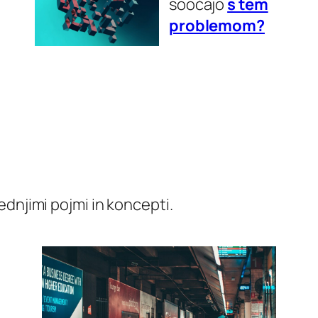
soočajo
s tem
problemom?
dnjimi pojmi in koncepti.