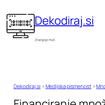
Skip
to
Dekodiraj.si
content
Znanje je moč.
Dekodiraj.si
>
Medijska pismenost
>
Mno
Financiranje množ