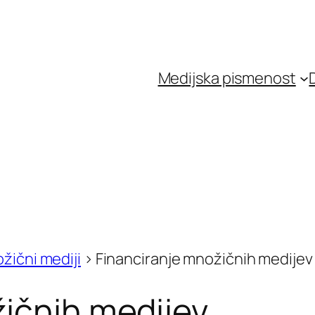
Medijska pismenost
žični mediji
>
Financiranje množičnih medijev
ičnih medijev