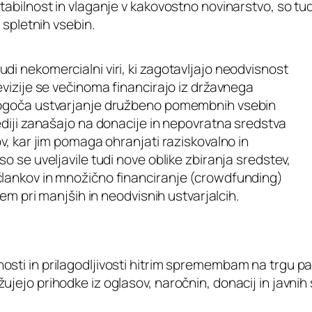
abilnost in vlaganje v kakovostno novinarstvo, so tudi
 spletnih vsebin.
i nekomercialni viri, ki zagotavljajo neodvisnost
evizije se večinoma financirajo iz državnega
omogoča ustvarjanje družbeno pomembnih vsebin
ediji zanašajo na donacije in nepovratna sredstva
ov, kar jim pomaga ohranjati raziskovalno in
o se uveljavile tudi nove oblike zbiranja sredstev,
člankov in množično financiranje (crowdfunding)
sem pri manjših in neodvisnih ustvarjalcih.
osti in prilagodljivosti hitrim spremembam na trgu p
jejo prihodke iz oglasov, naročnin, donacij in javnih