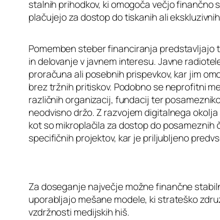
stalnih prihodkov, ki omogoča večjo finančno st
plačujejo za dostop do tiskanih ali ekskluzivnih
Pomemben steber financiranja predstavljajo tud
in delovanje v javnem interesu. Javne radiotel
proračuna ali posebnih prispevkov, kar jim 
brez tržnih pritiskov. Podobno se neprofitni m
različnih organizacij, fundacij ter posameznik
neodvisno držo. Z razvojem digitalnega okolja s
kot so mikroplačila za dostop do posameznih 
specifičnih projektov, kar je priljubljeno predv
Za doseganje največje možne finančne stabiln
uporabljajo mešane modele, ki strateško združu
vzdržnosti medijskih hiš.