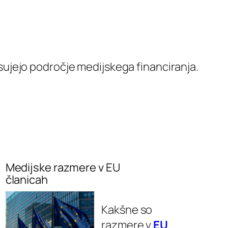
ujejo področje medijskega financiranja.
Medijske razmere v EU
članicah
Kakšne so
razmere v
EU