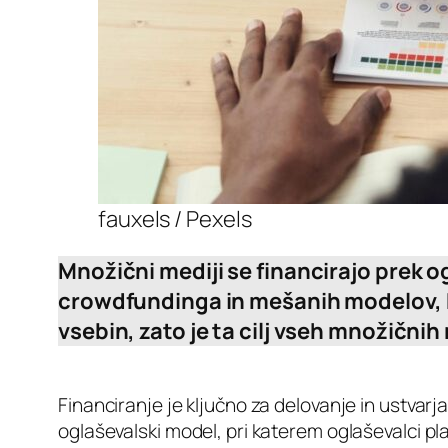
fauxels / Pexels
Množični mediji se financirajo prek o
crowdfundinga in mešanih modelov, ki
vsebin, zato je ta cilj vseh množičnih
Financiranje je ključno za delovanje in ustvar
oglaševalski model, pri katerem oglaševalci pl