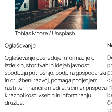
Tobias Moore / Unsplash
N
Oglaševanje
De
Oglaševanje posreduje informacije o
p
izdelkih, storitvah in idejah javnosti,
p
spodbuja potrošnjo, podpira gospodarski
o
in družbeni razvoj, pomaga podjetjem
i
rasti ter financira medije, s čimer prispeva
b
k raznolikosti vsebin in informiranju
č
družbe.
t