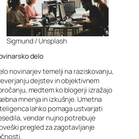
Sigmund / Unsplash
ovinarsko delo
lo novinarjev temelji na raziskovanju,
reverjanju dejstev in objektivnem
oročanju, medtem ko blogerji izražajo
sebna mnenja in izkušnje. Umetna
nteligenca lahko pomaga ustvarjati
esedila, vendar nujno potrebuje
loveški pregled za zagotavljanje
očnosti.