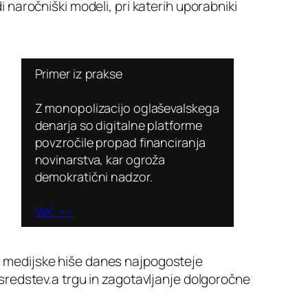
 naročniški modeli, pri katerih uporabniki
Primer iz prakse
Z monopolizacijo oglaševalskega
denarja so digitalne platforme
povzročile propad financiranja
novinarstva, kar ogroža
demokratični nadzor.
Več >>
a medijske hiše danes najpogosteje
 sredstev.a trgu in zagotavljanje dolgoročne