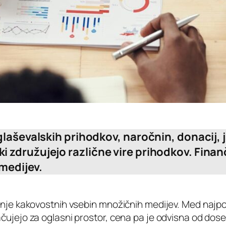
glaševalskih prihodkov, naročnin, donacij, j
 združujejo različne vire prihodkov. Finan
 medijev.
janje kakovostnih vsebin množičnih medijev. Med najpo
ačujejo za oglasni prostor, cena pa je odvisna od dose