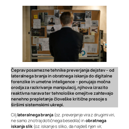
Čeprav posamezne tehnike preverjanja dejstev – od
lateralnega branja in obratnega iskanja do digitalne
forenzike in umetne inteligence – ponujajo močna
orodja za razkrivanje manipulacij, njihova izrazito
reaktivna narava ter tehnološke omejitve zahtevajo
nenehno prepletanje človeške kritične presoje s
širšimi sistemskimi ukrepi.
Cilj
lateralnega branja
(oz. preverjanje vira z drugimi viri,
ne samo znotraj dotičnega besedila) in
obratnega
iskanja slik
(oz. iskanje s sliko, da najdeš njen vir,