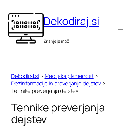
Skip
to
Dekodiraj.si
content
Znanje je moč.
Dekodiraj.si
>
Medijska pismenost
>
Dezinformacije in preverjanje dejstev
>
Tehnike preverjanja dejstev
Tehnike preverjanja
dejstev