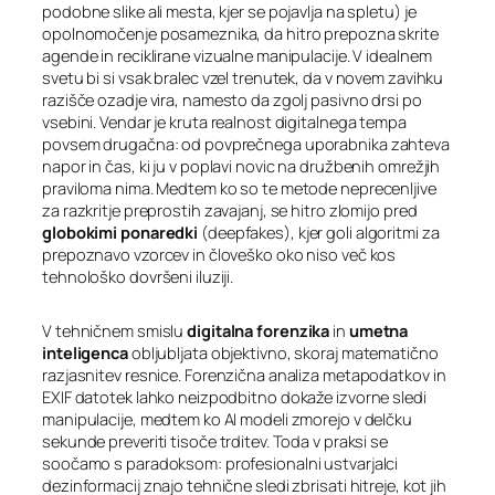
podobne slike ali mesta, kjer se pojavlja na spletu) je
opolnomočenje posameznika, da hitro prepozna skrite
agende in reciklirane vizualne manipulacije. V idealnem
svetu bi si vsak bralec vzel trenutek, da v novem zavihku
razišče ozadje vira, namesto da zgolj pasivno drsi po
vsebini. Vendar je kruta realnost digitalnega tempa
povsem drugačna: od povprečnega uporabnika zahteva
napor in čas, ki ju v poplavi novic na družbenih omrežjih
praviloma nima. Medtem ko so te metode neprecenljive
za razkritje preprostih zavajanj, se hitro zlomijo pred
globokimi ponaredki
(
deepfakes
), kjer goli algoritmi za
prepoznavo vzorcev in človeško oko niso več kos
tehnološko dovršeni iluziji.
V tehničnem smislu
digitalna forenzika
in
umetna
inteligenca
obljubljata objektivno, skoraj matematično
razjasnitev resnice. Forenzična analiza metapodatkov in
EXIF datotek lahko neizpodbitno dokaže izvorne sledi
manipulacije, medtem ko AI modeli zmorejo v delčku
sekunde preveriti tisoče trditev. Toda v praksi se
soočamo s paradoksom: profesionalni ustvarjalci
dezinformacij znajo tehnične sledi zbrisati hitreje, kot jih