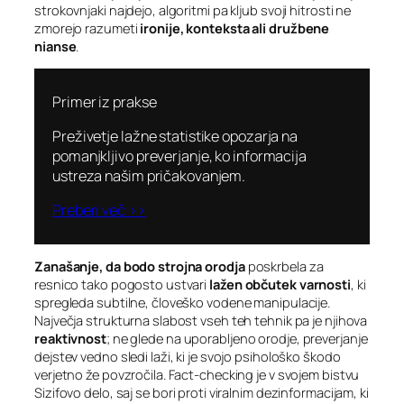
strokovnjaki najdejo, algoritmi pa kljub svoji hitrosti ne
zmorejo razumeti
ironije, konteksta ali družbene
nianse
.
Primer iz prakse
Preživetje lažne statistike opozarja na
pomanjkljivo preverjanje, ko informacija
ustreza našim pričakovanjem.
Preberi več >>
Zanašanje, da bodo strojna orodja
poskrbela za
resnico tako pogosto ustvari
lažen občutek varnosti
, ki
spregleda subtilne, človeško vodene manipulacije.
Največja strukturna slabost vseh teh tehnik pa je njihova
reaktivnost
; ne glede na uporabljeno orodje, preverjanje
dejstev vedno sledi laži, ki je svojo psihološko škodo
verjetno že povzročila. Fact-checking je v svojem bistvu
Sizifovo delo, saj se bori proti viralnim dezinformacijam, ki