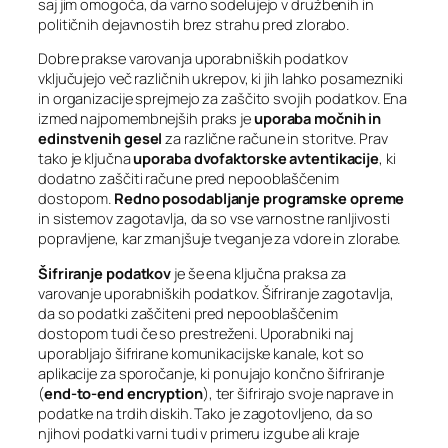
saj jim omogoča, da varno sodelujejo v družbenih in
političnih dejavnostih brez strahu pred zlorabo.
Dobre prakse varovanja uporabniških podatkov
vključujejo več različnih ukrepov, ki jih lahko posamezniki
in organizacije sprejmejo za zaščito svojih podatkov. Ena
izmed najpomembnejših praks je
uporaba močnih in
edinstvenih gesel
za različne račune in storitve. Prav
tako je ključna
uporaba dvofaktorske avtentikacije
, ki
dodatno zaščiti račune pred nepooblaščenim
dostopom.
Redno posodabljanje programske opreme
in sistemov zagotavlja, da so vse varnostne ranljivosti
popravljene, kar zmanjšuje tveganje za vdore in zlorabe.
Šifriranje podatkov
je še ena ključna praksa za
varovanje uporabniških podatkov. Šifriranje zagotavlja,
da so podatki zaščiteni pred nepooblaščenim
dostopom tudi če so prestreženi. Uporabniki naj
uporabljajo šifrirane komunikacijske kanale, kot so
aplikacije za sporočanje, ki ponujajo končno šifriranje
(
end-to-end encryption
), ter šifrirajo svoje naprave in
podatke na trdih diskih. Tako je zagotovljeno, da so
njihovi podatki varni tudi v primeru izgube ali kraje