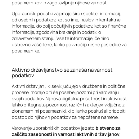
posameznikov in zagotavljanje njihove varnosti.
Uporabniški podatki zajemajo širok spekter informacij,
od osebnih podatkov, kot so ime, naslov in kontaktne
informacije, do bolj občutljivih podatkov, kot so finančne
informacije, zgodovina brskanja in podatki o
zdravstvenem stanju. Vse te informacije, če niso
ustrezno zaščitene, lahko povzročijo resne posledice za
posameznike.
Aktivno državljanstvo se zanaša na varnost
podatkov
Aktivni državljani, ki se vključujejo v družbene in politične
procese, morajo biti še posebej pozorni pri varovanju
svojih podatkov. Njihova digitalna prisotnost in aktivnost
lahko pritegneta pozornost različnih akterjev, vključno z
zlonamernimi posamezniki, ki bi lahko poskušali pridobiti
dostop do njihovih podatkov za nepoštene namene.
Varovanje uporabniških podatkov je zato
bistveno za
zaščito zasebnosti in varnosti aktivnih državljanov
,