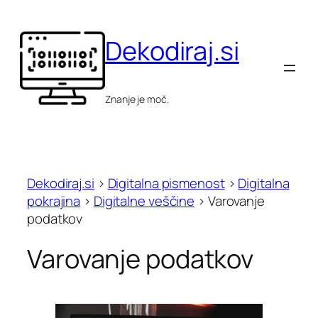
Skip
to
Dekodiraj.si
content
Znanje je moč.
Dekodiraj.si
>
Digitalna pismenost
>
Digitalna
pokrajina
>
Digitalne veščine
>
Varovanje
podatkov
Varovanje podatkov