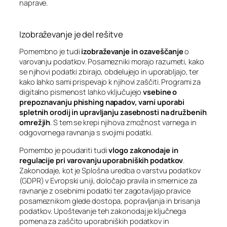
naprave.
Izobraževanje je del rešitve
Pomembno je tudi
izobraževanje in ozaveščanje
o
varovanju podatkov. Posamezniki morajo razumeti, kako
se njihovi podatki zbirajo, obdelujejo in uporabljajo, ter
kako lahko sami prispevajo k njihovi zaščiti. Programi za
digitalno pismenost lahko vključujejo
vsebine o
prepoznavanju phishing napadov, varni uporabi
spletnih orodij in upravljanju zasebnosti na družbenih
omrežjih
. S tem se krepi njihova zmožnost varnega in
odgovornega ravnanja s svojimi podatki.
Pomembo je poudariti tudi
vlogo zakonodaje in
regulacije pri varovanju uporabniških podatkov
.
Zakonodaje, kot je Splošna uredba o varstvu podatkov
(GDPR) v Evropski uniji, določajo pravila in smernice za
ravnanje z osebnimi podatki ter zagotavljajo pravice
posameznikom glede dostopa, popravljanja in brisanja
podatkov. Upoštevanje teh zakonodaj je ključnega
pomena za zaščito uporabniških podatkov in