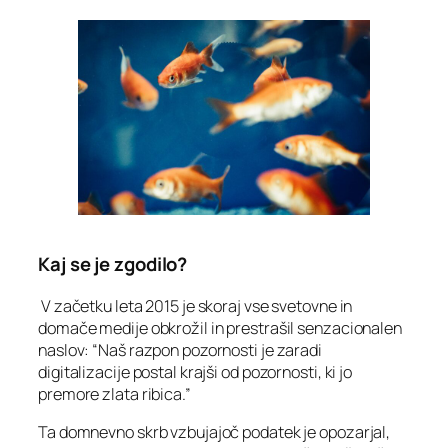
Kaj se je zgodilo?
V začetku leta 2015 je skoraj vse svetovne in
domače medije obkrožil in prestrašil senzacionalen
naslov: “Naš razpon pozornosti je zaradi
digitalizacije postal krajši od pozornosti, ki jo
premore zlata ribica.”
Ta domnevno skrb vzbujajoč podatek je opozarjal,