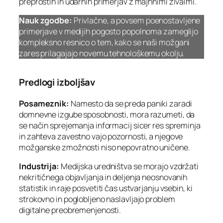
preprostih in udarnih primerjav z majhnimi živalmi.
Nauk zgodbe:
Privlačne, a povsem poenostavljene
primerjave v medijih pogosto popolnoma zameglijo
kompleksno resnico o tem, kako se naši možgani
zares prilagajajo novemu tehnološkemu okolju.
Predlogi izboljšav
Posameznik:
Namesto da se preda paniki zaradi
domnevne izgube sposobnosti, mora razumeti, da
se način sprejemanja informacij sicer res spreminja
in zahteva zavestno vajo pozornosti, a njegove
možganske zmožnosti niso nepovratno uničene.
Industrija:
Medijska uredništva se morajo vzdržati
nekritičnega objavljanja in deljenja neosnovanih
statistik in raje posvetiti čas ustvarjanju vsebin, ki
strokovno in poglobljeno naslavljajo problem
digitalne preobremenjenosti.