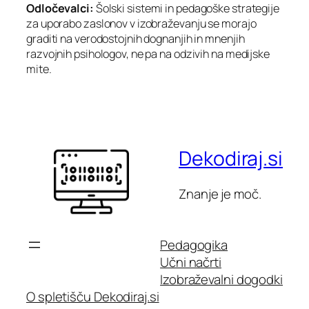
Odločevalci:
Šolski sistemi in pedagoške strategije
za uporabo zaslonov v izobraževanju se morajo
graditi na verodostojnih dognanjih in mnenjih
razvojnih psihologov, ne pa na odzivih na medijske
mite.
Dekodiraj.si
Znanje je moč.
Pedagogika
Učni načrti
Izobraževalni dogodki
O spletišču Dekodiraj.si