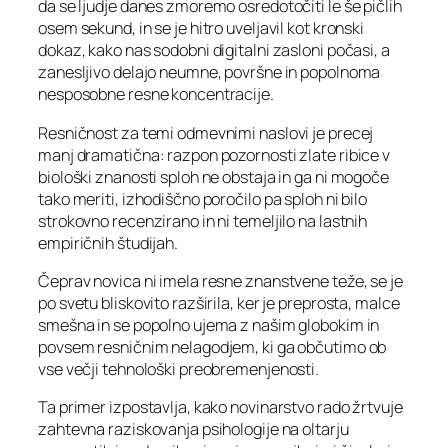
da se ljudje danes zmoremo osredotočiti le še pičlih
osem sekund, in se je hitro uveljavil kot kronski
dokaz, kako nas sodobni digitalni zasloni počasi, a
zanesljivo delajo neumne, površne in popolnoma
nesposobne resne koncentracije.
Resničnost za temi odmevnimi naslovi je precej
manj dramatična: razpon pozornosti zlate ribice v
biološki znanosti sploh ne obstaja in ga ni mogoče
tako meriti, izhodiščno poročilo pa sploh ni bilo
strokovno recenzirano in ni temeljilo na lastnih
empiričnih študijah.
Čeprav novica ni imela resne znanstvene teže, se je
po svetu bliskovito razširila, ker je preprosta, malce
smešna in se popolno ujema z našim globokim in
povsem resničnim nelagodjem, ki ga občutimo ob
vse večji tehnološki preobremenjenosti.
Ta primer izpostavlja, kako novinarstvo rado žrtvuje
zahtevna raziskovanja psihologije na oltarju