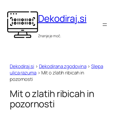
Skip
to
Dekodiraj.si
content
Znanje je moč.
Dekodiraj.si
>
Dekodirana zgodovina
>
Slepa
ulica razuma
>
Mit o zlatih ribicah in
pozornosti
Mit o zlatih ribicah in
pozornosti