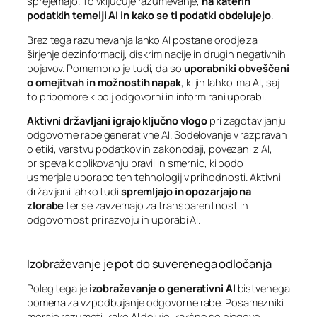
sprejemajo. To vključuje razumevanje,
na katerih
podatkih temelji AI in kako se ti podatki obdelujejo
.
Brez tega razumevanja lahko AI postane orodje za
širjenje dezinformacij, diskriminacije in drugih negativnih
pojavov. Pomembno je tudi, da so
uporabniki obveščeni
o omejitvah in možnostih napak
, ki jih lahko ima AI, saj
to pripomore k bolj odgovorni in informirani uporabi.
Aktivni državljani igrajo ključno vlogo
pri zagotavljanju
odgovorne rabe generativne AI. Sodelovanje v razpravah
o etiki, varstvu podatkov in zakonodaji, povezani z AI,
prispeva k oblikovanju pravil in smernic, ki bodo
usmerjale uporabo teh tehnologij v prihodnosti. Aktivni
državljani lahko tudi
spremljajo in opozarjajo na
zlorabe
ter se zavzemajo za transparentnost in
odgovornost pri razvoju in uporabi AI.
Izobraževanje je pot do suverenega odločanja
Poleg tega je
izobraževanje o generativni AI
bistvenega
pomena za vzpodbujanje odgovorne rabe. Posamezniki
morajo razumeti, kako AI deluje, kakšne so njegove