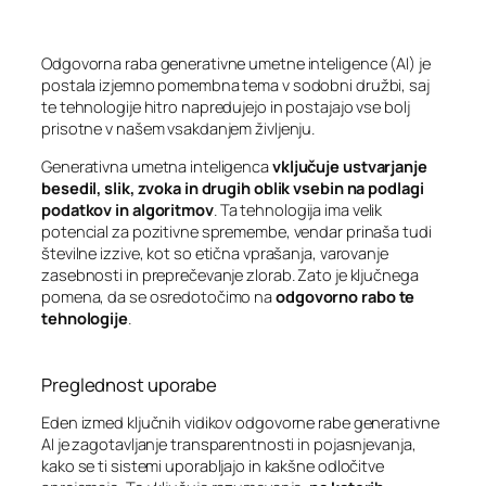
Odgovorna raba generativne umetne inteligence (AI) je
postala izjemno pomembna tema v sodobni družbi, saj
te tehnologije hitro napredujejo in postajajo vse bolj
prisotne v našem vsakdanjem življenju.
Generativna umetna inteligenca
vključuje ustvarjanje
besedil, slik, zvoka in drugih oblik vsebin na podlagi
podatkov in algoritmov
. Ta tehnologija ima velik
potencial za pozitivne spremembe, vendar prinaša tudi
številne izzive, kot so etična vprašanja, varovanje
zasebnosti in preprečevanje zlorab. Zato je ključnega
pomena, da se osredotočimo na
odgovorno rabo te
tehnologije
.
Preglednost uporabe
Eden izmed ključnih vidikov odgovorne rabe generativne
AI je zagotavljanje transparentnosti in pojasnjevanja,
kako se ti sistemi uporabljajo in kakšne odločitve