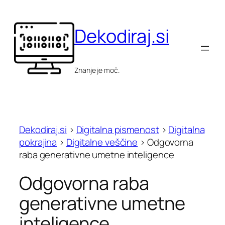
Skip
to
Dekodiraj.si
content
Znanje je moč.
Dekodiraj.si
>
Digitalna pismenost
>
Digitalna
pokrajina
>
Digitalne veščine
>
Odgovorna
raba generativne umetne inteligence
Odgovorna raba
generativne umetne
inteligence