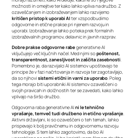
možnosti in omejitve ter kako lahko vpliva na družbo. Z
ozaveščanjem in izobraževanjem lahko razvijemo
kritičen pristop k uporabi AI
ter vzspodbudimo
odgovorne in etične prakse pri njenem razvoju in
uporabi. Izobraževanje lahko poteka prek formalnih
izobraževalnih programov, delavnic in javnih razprav.
Dobre prakse odgovorne rabe
generativne AI
vključujejo več ključnih načel. Med njimi so
poštenost,
transparentnost, zanesljivost in zaščita zasebnosti
.
Pomembno je, da razvijalci AI sistemov upoštevajo te
principe že v fazi načrtovanja in razvoja ter zagotavljajo,
da so njihovi
sistemi etični in varni za uporabo
. Poleg
tega morajo biti uporabniki AI sistemov ozaveščeni o
svojih pravicah in dolžnostih ter se zavedati, kako lahko
vplivajo na širšo družbo.
Odgovorna raba generativne AI
ni le tehnično
vprašanje, temveč tudi družbeno in etično vprašanje
.
Aktivni državljani, ki so ozaveščeni o teh temah, lahko
prispevajo k bolj pravičnemu in odgovornemu razvoju
tehnologije. S tem lahko zagotovimo, da bo AI
uporabljena na način, ki bo koristil vsem članom družbe