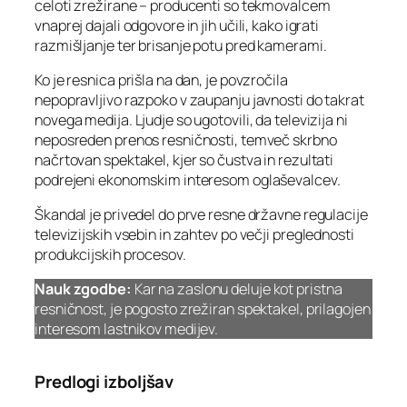
celoti zrežirane – producenti so tekmovalcem
vnaprej dajali odgovore in jih učili, kako igrati
razmišljanje ter brisanje potu pred kamerami.
Ko je resnica prišla na dan, je povzročila
nepopravljivo razpoko v zaupanju javnosti do takrat
novega medija. Ljudje so ugotovili, da televizija ni
neposreden prenos resničnosti, temveč skrbno
načrtovan spektakel, kjer so čustva in rezultati
podrejeni ekonomskim interesom oglaševalcev.
Škandal je privedel do prve resne državne regulacije
televizijskih vsebin in zahtev po večji preglednosti
produkcijskih procesov.
Nauk zgodbe:
Kar na zaslonu deluje kot pristna
resničnost, je pogosto zrežiran spektakel, prilagojen
interesom lastnikov medijev.
Predlogi izboljšav