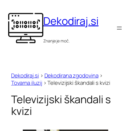
Skip
to
Dekodiraj.si
content
Znanje je moč.
Dekodiraj.si
>
Dekodirana zgodovina
>
Tovarna iluzij
>
Televizijski škandali s kvizi
Televizijski škandali s
kvizi