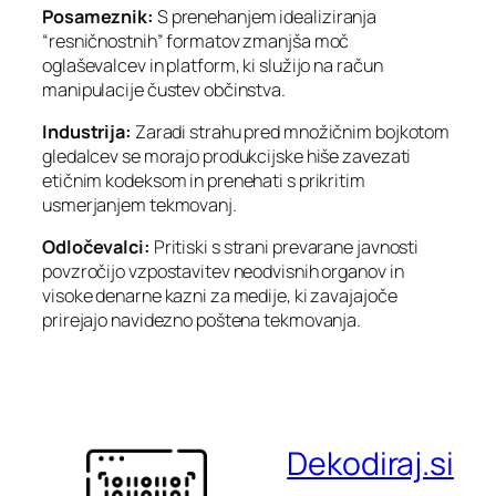
Posameznik:
S prenehanjem idealiziranja
“resničnostnih” formatov zmanjša moč
oglaševalcev in platform, ki služijo na račun
manipulacije čustev občinstva.
Industrija:
Zaradi strahu pred množičnim bojkotom
gledalcev se morajo produkcijske hiše zavezati
etičnim kodeksom in prenehati s prikritim
usmerjanjem tekmovanj.
Odločevalci:
Pritiski s strani prevarane javnosti
povzročijo vzpostavitev neodvisnih organov in
visoke denarne kazni za medije, ki zavajajoče
prirejajo navidezno poštena tekmovanja.
Dekodiraj.si