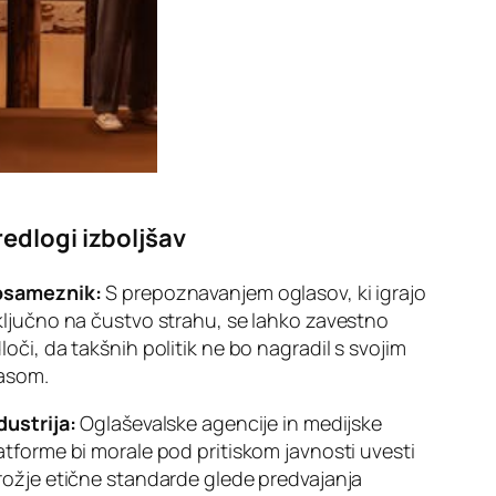
redlogi izboljšav
osameznik:
S prepoznavanjem oglasov, ki igrajo
ključno na čustvo strahu, se lahko zavestno
loči, da takšnih politik ne bo nagradil s svojim
asom.
dustrija:
Oglaševalske agencije in medijske
atforme bi morale pod pritiskom javnosti uvesti
rožje etične standarde glede predvajanja