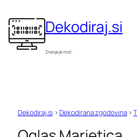
Skip
to
Dekodiraj.si
content
Znanje je moč.
Dekodiraj.si
>
Dekodirana zgodovina
>
T
Oglas Marjetica