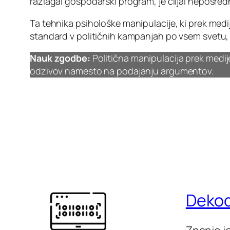
razlagal gospodarski program, je ciljal neposredn
Ta tehnika psihološke manipulacije, ki prek med
standard v političnih kampanjah po vsem svetu, 
Nauk zgodbe:
Politična manipulacija prek medi
odzivov namesto na podajanju argumentov.
Dekodi