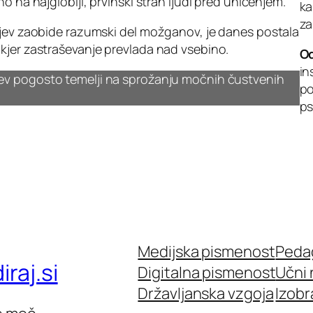
o na najgloblji, prvinski strah ljudi pred uničenjem.
ka
za
ijev zaobide razumski del možganov, je danes postala
kjer zastraševanje prevlada nad vsebino.
Od
in
jev pogosto temelji na sprožanju močnih čustvenih
po
ps
Medijska pismenost
Peda
raj.si
Digitalna pismenost
Učni 
Državljanska vzgoja
Izobr