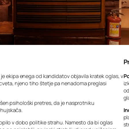
P
e ekipa enega od kandidatov objavila kratek oglas, v
P
 cveta, njeno tiho štetje pa nenadoma preglasi
iz
od
gl
akšen psihološki pretres, da je nasprotniku
 hujskača.
In
pl
stopilo v dobo politike strahu. Namesto da bi oglas
st