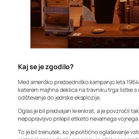
Kaj se je zgodilo?
Med ameriško predsedniško kampanjo leta 1964 j
katerem majhna deklica na travniku trga listke s
odštevanje do jedrske eksplozije.
Oglas je bil predvajan le enkrat, a je povzročil t
nepopravljivo prilepil etiketo nevarnega vojnega
To je bil trenutek, ko je politično oglaševanje v