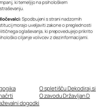
mpanj, ki temeljijo na psihološkem
straševanju.
ločevalci:
Spodbujeni s strani nadzornih
stitucij morajo uveljaviti zakone o preglednosti
litičnega oglaševanja, ki prepovedujejo prikrito
ihološko ciljanje volivcev z dezinformacijami.
gogika
O spletišču Dekodiraj.si
načrti
O zavodu Državljan D
aževalni dogodki