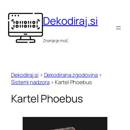
Skip
to
Dekodiraj.si
content
Znanje je moč.
Dekodiraj.si
>
Dekodirana zgodovina
>
Sistemi nadzora
>
Kartel Phoebus
Kartel Phoebus