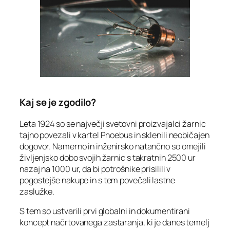
Kaj se je zgodilo?
Leta 1924 so se največji svetovni proizvajalci žarnic
tajno povezali v kartel Phoebus in sklenili neobičajen
dogovor. Namerno in inženirsko natančno so omejili
življenjsko dobo svojih žarnic s takratnih 2500 ur
nazaj na 1000 ur, da bi potrošnike prisilili v
pogostejše nakupe in s tem povečali lastne
zaslužke.
S tem so ustvarili prvi globalni in dokumentirani
koncept načrtovanega zastaranja, ki je danes temelj