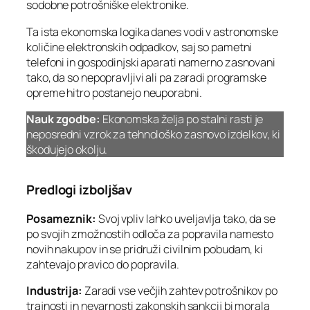
sodobne potrošniške elektronike.
Ta ista ekonomska logika danes vodi v astronomske
količine elektronskih odpadkov, saj so pametni
telefoni in gospodinjski aparati namerno zasnovani
tako, da so nepopravljivi ali pa zaradi programske
opreme hitro postanejo neuporabni.
Nauk zgodbe:
Ekonomska želja po stalni rasti je
neposredni vzrok za tehnološko zasnovo izdelkov, ki
škodujejo okolju.
Predlogi izboljšav
Posameznik:
Svoj vpliv lahko uveljavlja tako, da se
po svojih zmožnostih odloča za popravila namesto
novih nakupov in se pridruži civilnim pobudam, ki
zahtevajo pravico do popravila.
Industrija:
Zaradi vse večjih zahtev potrošnikov po
trajnosti in nevarnosti zakonskih sankcij bi morala