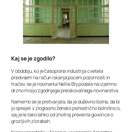
Kaj se je zgodilo?
V obdobju, ko je časopisna industrija cvetela
predvsem na račun iskanja poceni pozornosti in
tračev, se je novinarka Nellie Bly podala na izjemno
drzno misijo zgodnjega preiskovalnega novinarstva.
Namerno se je pretvarjala, da je duševno bolna, da bi
jo sprejeli v zloglasno žensko psihiatrično bolnišnico,
saj je le tako lahko od znotraj preverila govorice o
grozljivih zlorabah.