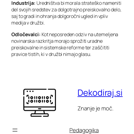
Industrija:
Uredništva bi morala strateško nameniti
del svojih sredstev za dolgotrajno preiskovalno delo,
saj to gradi in ohranja dolgoročni ugled in vpliv
medija v družbi.
Odločevalci:
Kot neposreden odziv na utemeljena
novinarska razkritja morajo sprožiti uradne
preiskovalne in sistemske reforme ter zaščititi
pravice tistih, ki v družbi nimajo glasu.
Dekodiraj.si
Znanje je moč.
Pedagogika